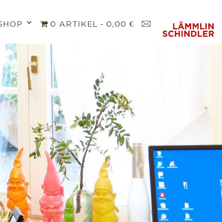
Untermenü
K
SHOP
0 ARTIKEL
0,00 €
öffnen
O
N
T
A
K
T