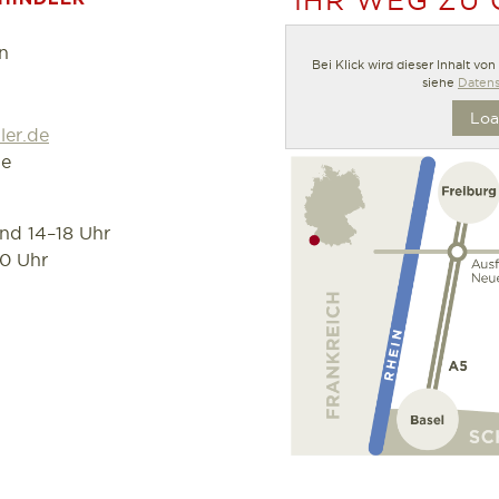
n
Bei Klick wird dieser Inhalt vo
siehe
Datens
Loa
ler.de
de
und 14–18 Uhr
30 Uhr