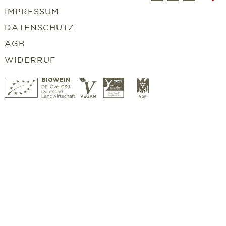
t
IMPRESSUM
DATENSCHUTZ
AGB
WIDERRUF
Bio
Vegan
Slowfood
VDP
Wein