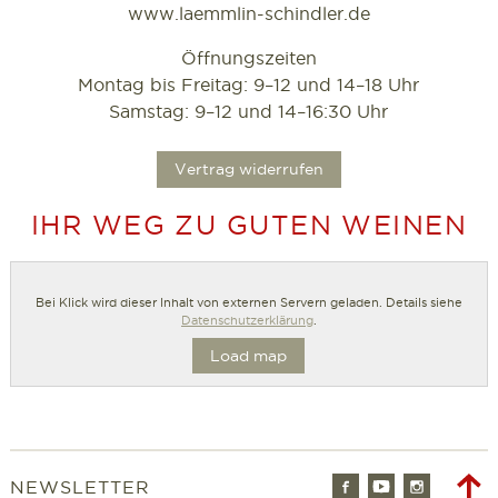
www.laemmlin-schindler.de
Öffnungszeiten
Montag bis Freitag: 9–12 und 14–18 Uhr
Samstag: 9–12 und 14–16:30 Uhr
.
Vertrag widerrufen
IHR WEG ZU GUTEN WEINEN
Bei Klick wird dieser Inhalt von externen Servern geladen. Details siehe
Datenschutzerklärung
.
Load map
Facebook
Youtube
Instagr
T
NEWSLETTER