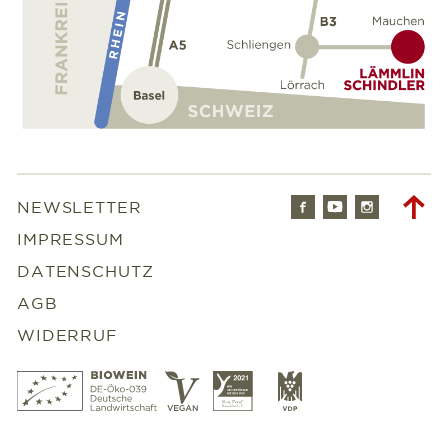
Facebook
Youtube
Instagr
To
NEWSLETTER
to
IMPRESSUM
DATENSCHUTZ
AGB
WIDERRUF
Bio
Vegan
Slowfood
VDP
Wein