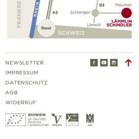
Facebook
Youtube
Instagr
To
NEWSLETTER
to
IMPRESSUM
DATENSCHUTZ
AGB
WIDERRUF
Bio
Vegan
Slowfood
VDP
Wein