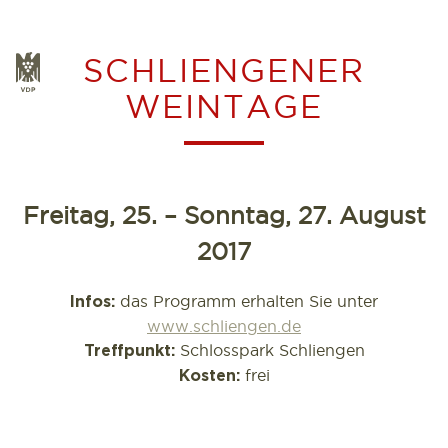
Zum
Inhalt
SCHLIENGENER
VDP
springen
WEINTAGE
Freitag, 25. – Sonntag, 27. August
2017
das Programm erhalten Sie unter
Infos:
www.schliengen.de
Schlosspark Schliengen
Treffpunkt:
frei
Kosten: