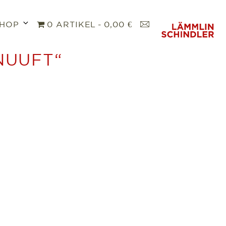
Untermenü
K
HOP
0 ARTIKEL
0,00 €
öffnen
O
N
NUUFT“
T
A
K
T