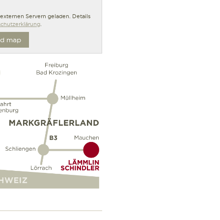
n externen Servern geladen. Details
chutzerklärung
.
d map