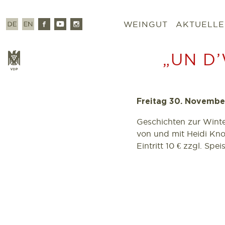
Zum
Inhalt
Deutsch
Englisch
Facebook
Youtube
Instagram
WEINGUT
AKTUELLE
springen
„UN D
VDP
Freitag 30. November
Geschichten zur Wint
von und mit Heidi Kno
Eintritt 10 € zzgl. Sp