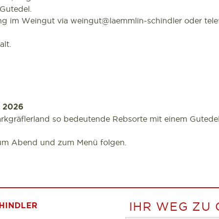
 Gutedel.
g im Weingut via weingut@laemmlin-schindler oder telef
lt.
r 2026
Markgräflerland so bedeutende Rebsorte mit einem Guted
zum Abend und zum Menü folgen.
IHR WEG ZU
HINDLER