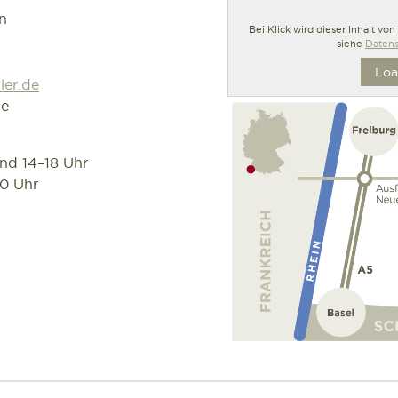
n
Bei Klick wird dieser Inhalt vo
siehe
Datens
Loa
ler.de
de
und 14–18 Uhr
30 Uhr