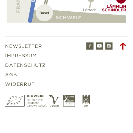
Facebook
Youtube
Instagr
To
NEWSLETTER
to
IMPRESSUM
DATENSCHUTZ
AGB
WIDERRUF
Bio
Vegan
Slowfood
VDP
Wein