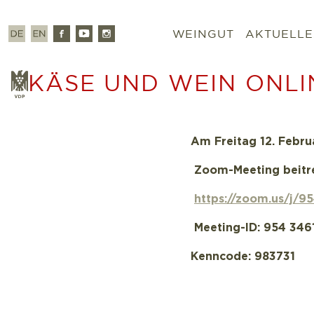
Zum
Inhalt
Deutsch
Englisch
Facebook
Youtube
Instagram
WEINGUT
AKTUELLE
springen
KÄSE UND WEIN ONLIN
VDP
Am Freitag 12. Februa
Zoom-Meeting beitr
https://zoom.us/j
Meeting-ID: 954 346
Kenncode: 983731