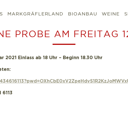
S
MARKGRÄFLERLAND
BIOANBAU
WEINE
S
E PROBE AM FREITAG 1
r 2021 Einlass ab 18 Uhr – Beginn 18.30 Uhr
eten:
/95434616113?pwd=OXhCbE0xV2ZpeHdvS1R2KzJoMWV
1 6113