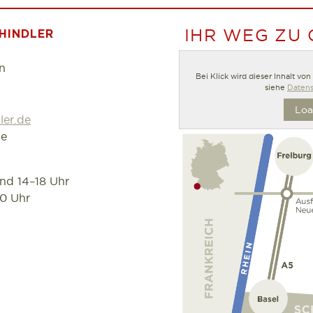
IHR WEG ZU
HINDLER
n
Bei Klick wird dieser Inhalt vo
siehe
Datens
Loa
ler.de
de
und 14–18 Uhr
30 Uhr