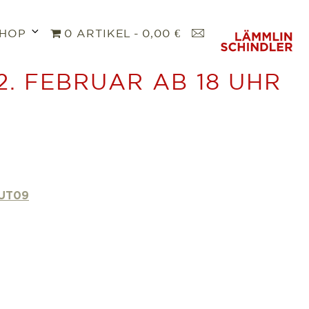
Untermenü
K
HOP
0 ARTIKEL
0,00 €
öffnen
O
N
2. FEBRUAR AB 18 UHR
T
A
K
T
xUT09