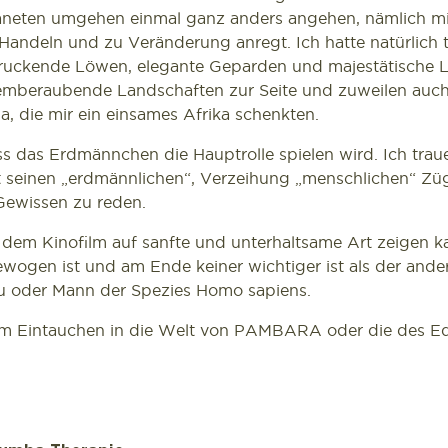
neten umgehen einmal ganz anders angehen, nämlich m
Handeln und zu Veränderung anregt. Ich hatte natürlich to
uckende Löwen, elegante Geparden und majestätische 
emberaubende Landschaften zur Seite und zuweilen auch
, die mir ein einsames Afrika schenkten.
ss das Erdmännchen die Hauptrolle spielen wird. Ich traue
t seinen „erdmännlichen“, Verzeihung „menschlichen“ Zü
 Gewissen zu reden.
t dem Kinofilm auf sanfte und unterhaltsame Art zeigen k
wogen ist und am Ende keiner wichtiger ist als der ande
au oder Mann der Spezies Homo sapiens.
im Eintauchen in die Welt von PAMBARA oder die des E