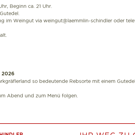
Uhr, Beginn ca. 21 Uhr.
 Gutedel.
g im Weingut via weingut@laemmlin-schindler oder telef
lt.
r 2026
Markgräflerland so bedeutende Rebsorte mit einem Guted
zum Abend und zum Menü folgen.
HINDLER