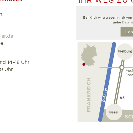
IHR WEG ZU
n
Bei Klick wird dieser Inhalt vo
siehe
Datens
Loa
ler.de
de
und 14–18 Uhr
30 Uhr