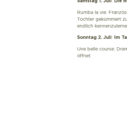
:
Samstag 1. Juli
Die R
Rumba la vie: Französ
Tochter gekümmert zu 
endlich kennenzulerne
:
Sonntag 2. Juli
Im Ta
Une belle course: Dram
öffnet