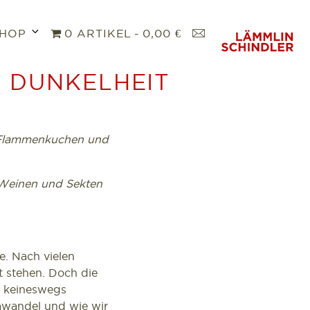
Untermenü
K
HOP
0 ARTIKEL
0,00 €
öffnen
O
N
R DUNKELHEIT
T
A
K
T
t Flammenkuchen und
 Weinen und Sekten
e. Nach vielen
t stehen. Doch die
ch keineswegs
awandel und wie wir