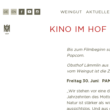
Zum
Inhalt
Deutsch
Englisch
Facebook
Youtube
Instagram
WEINGUT
AKTUELLE
springen
KINO IM HOF
VDP
Bis zum Filmbeginn s
Popcorn.
Obsthof Lämmlin aus 
vom Weingut ist die Z
:
Freitag 30. Juni
PAM
„Wir stehen vor eine 
Jahrzehnten des Mottos
Natur ist stärker als 
aussichtslos. Und au