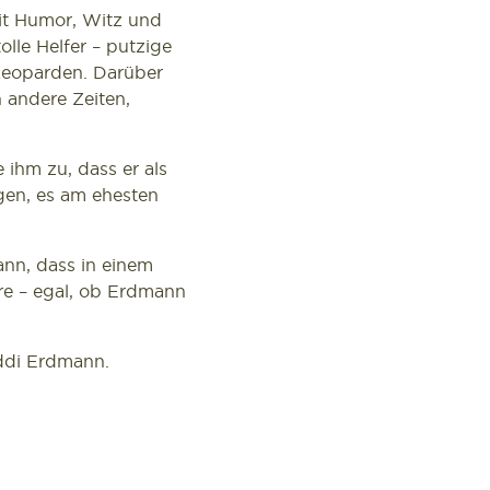
it Humor, Witz und
lle Helfer – putzige
Leoparden. Darüber
 andere Zeiten,
 ihm zu, dass er als
gen, es am ehesten
ann, dass in einem
re – egal, ob Erdmann
ddi Erdmann.