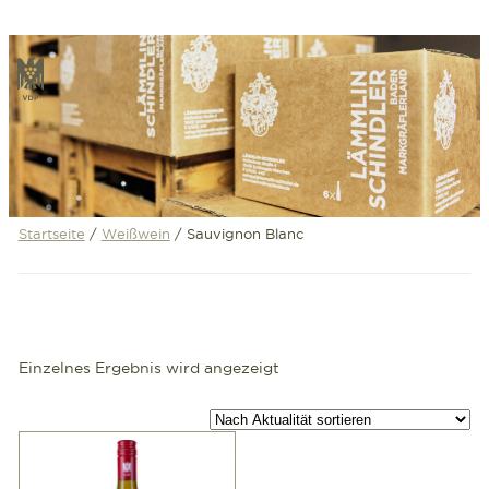
Zum
Inhalt
VDP
springen
Startseite
/
Weißwein
/ Sauvignon Blanc
Einzelnes Ergebnis wird angezeigt