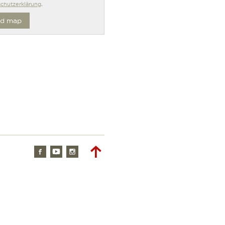
chutzerklärung
.
d map
Facebook
Youtube
Instagram
To
top