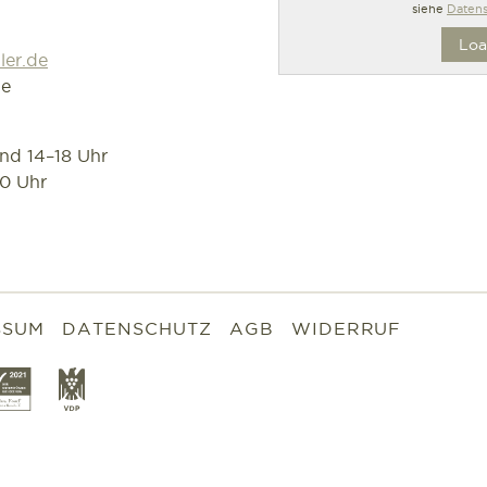
siehe
Datens
Loa
ler.de
de
und 14–18 Uhr
30 Uhr
SSUM
DATENSCHUTZ
AGB
WIDERRUF
gan
Slowfood
VDP