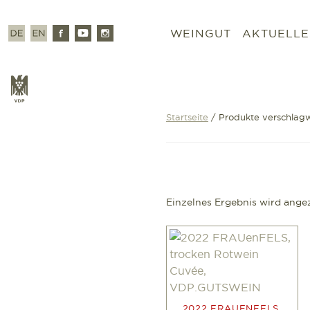
Zum
Inhalt
Deutsch
Englisch
Facebook
Youtube
Instagram
WEINGUT
AKTUELLE
springen
VDP
Startseite
/ Produkte verschlagw
Einzelnes Ergebnis wird ange
2022 FRAUENFELS,