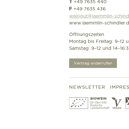
+49 7635 440
T
+49 7635 436
F
weingut@laemmlin-schind
www.laemmlin-schindler.
Öffnungszeiten
Montag bis Freitag: 9–12 
Samstag: 9–12 und 14–16:
.
Vertrag widerrufen
NEWSLETTER
IMPRE
Bio
Ve
Wein