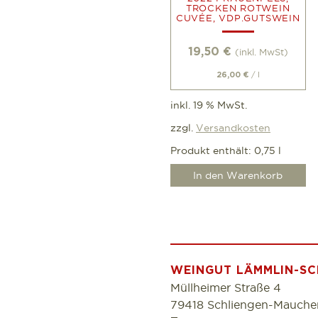
TROCKEN ROTWEIN
CUVÉE, VDP.GUTSWEIN
19,50
€
(inkl. MwSt)
/
l
26,00
€
inkl. 19 % MwSt.
zzgl.
Versandkosten
Produkt enthält: 0,75
l
In den Warenkorb
WEINGUT LÄMMLIN-SC
Müllheimer Straße 4
79418 Schliengen-Mauche