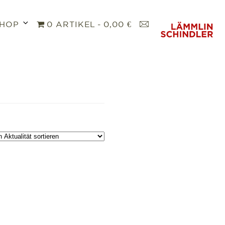
Untermenü
K
HOP
0 ARTIKEL
0,00 €
öffnen
O
N
T
A
K
T