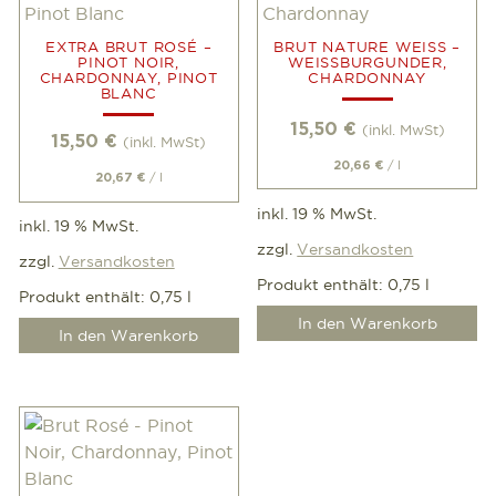
EXTRA BRUT ROSÉ –
BRUT NATURE WEISS – W
PINOT NOIR,
EISSBURGUNDER, CH
CHARDONNAY, PINOT
ARDONNAY
BLANC
15,50
€
(inkl. MwSt)
15,50
€
(inkl. MwSt)
/
l
20,66
€
/
l
20,67
€
inkl. 19 % MwSt.
inkl. 19 % MwSt.
zzgl.
Versandkosten
zzgl.
Versandkosten
Produkt enthält: 0,75
l
Produkt enthält: 0,75
l
In den Warenkorb
In den Warenkorb