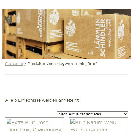
Zum
Inhalt
VDP
springen
Startseite
/ Produkte verschlagwortet mit „Brut“
Nach
Alle 3 Ergebnisse werden angezeigt
Aktualität
sortiert