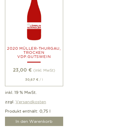
2020 MÜLLER-THURGAU,
TROCKEN
VDP.GUTSWEIN
23,00
€
(inkl. MwSt)
/
l
30,67
€
inkl. 19 % MwSt.
zzgl.
Versandkosten
Produkt enthält: 0,75
l
In den Warenkorb