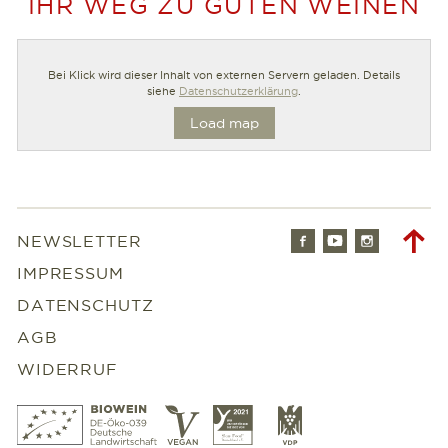
IHR WEG ZU GUTEN WEINEN
Bei Klick wird dieser Inhalt von externen Servern geladen. Details
siehe
Datenschutzerklärung
.
Load map
Facebook
Youtube
Instagr
To
NEWSLETTER
to
IMPRESSUM
DATENSCHUTZ
AGB
WIDERRUF
Bio
Vegan
Slowfood
VDP
Wein