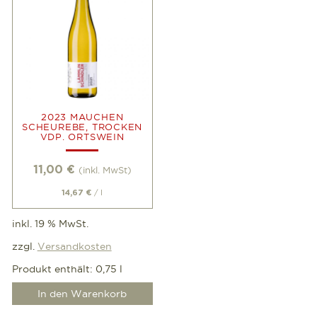
2023 MAUCHEN
SCHEUREBE, TROCKEN
VDP. ORTSWEIN
11,00
€
(inkl. MwSt)
/
l
14,67
€
inkl. 19 % MwSt.
zzgl.
Versandkosten
Produkt enthält: 0,75
l
In den Warenkorb