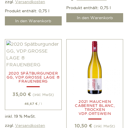
zzgl.
Versandkosten
Produkt enthält: 0,75
l
Produkt enthält: 0,75
l
In den Warenkorb
In den Warenkorb
2020 SPÄTBURGUNDER
GG, VDP.GROSSE LAGE ®
FRAUENBERG
35,00
€
(inkl. MwSt)
2021 MAUCHEN
/
l
46,67
€
CABERNET BLANC,
TROCKEN
VDP.ORTSWEIN
inkl. 19 % MwSt.
zzgl.
Versandkosten
10,50
€
(inkl. MwSt)