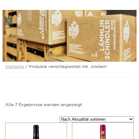
Zum
Inhalt
VDP
springen
Startseite
/ Produkte verschlagwortet mit „trocken“
Nach
Alle 7 Ergebnisse werden angezeigt
Aktualität
sortiert