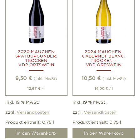
2020 MAUCHEN
2024 MAUCHEN,
SPÄTBURGUNDER,
CABERNET BLANC,
TROCKEN
TROCKEN –
VDP.ORTSWEIN
VDP.ORTSWEIN
9,50
€
10,50
€
(inkl. MwSt)
(inkl. MwSt)
/
l
/
l
12,67
€
14,00
€
inkl. 19 % MwSt.
inkl. 19 % MwSt.
zzgl.
Versandkosten
zzgl.
Versandkosten
Produkt enthält: 0,75
l
Produkt enthält: 0,75
l
In den Warenkorb
In den Warenkorb