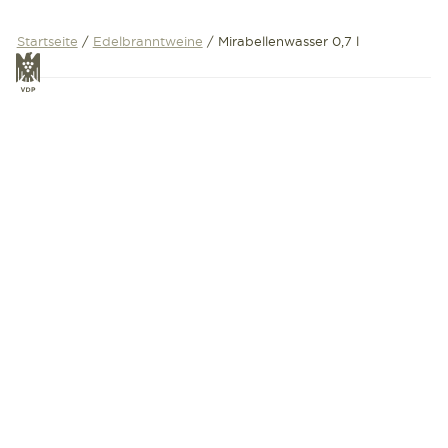
Zum
Inhalt
Startseite
/
Edelbranntweine
/ Mirabellenwasser 0,7 l
VDP
springen