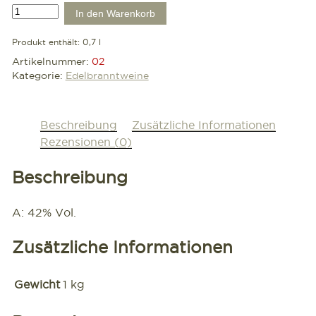
Mirabellenwasser
In den Warenkorb
0,7
l
Produkt enthält: 0,7
l
Menge
Artikelnummer:
02
Kategorie:
Edelbranntweine
Beschreibung
Zusätzliche Informationen
Rezensionen (0)
Beschreibung
A: 42% Vol.
Zusätzliche Informationen
Gewicht
1 kg