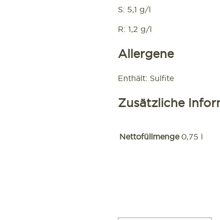
S: 5,1 g/l
R: 1,2 g/l
Allergene
Enthält: Sulfite
Zusätzliche Info
Nettofüllmenge
0,75 l