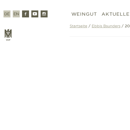
Zum
Inhalt
Deutsch
Englisch
Facebook
Youtube
Instagram
WEINGUT
AKTUELLE
springen
Startseite
/
Ebbis Bsunders
/ 20
VDP