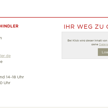
IHR WEG ZU
HINDLER
n
Bei Klick wird dieser Inhalt vo
siehe
Datens
Loa
ler.de
de
und 14–18 Uhr
30 Uhr