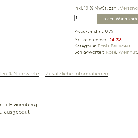
inkl. 19 % MwSt.
zzgl.
Versand
2024
In den Warenkorb
Rosé
Fumé,
Produkt enthält: 0,75
l
trocken
Artikelnummer:
24-38
Kategorie:
Ebbis Bsunders
VDP.Gutswein
Schlagwörter:
Rosé
,
Weingut
Menge
ten & Nährwerte
Zusätzliche Informationen
ren Frauenberg
u ausgebaut