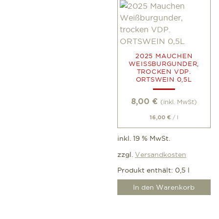
2025 MAUCHEN
WEISSBURGUNDER, T
ROCKEN VDP. O
RTSWEIN 0,5L
8,00
€
(inkl. MwSt)
/
l
16,00
€
inkl. 19 % MwSt.
zzgl.
Versandkosten
Produkt enthält: 0,5
l
In den Warenkorb