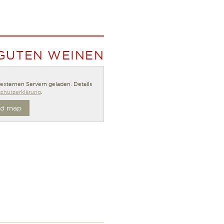
 GUTEN WEINEN
n externen Servern geladen. Details
chutzerklärung
.
d map