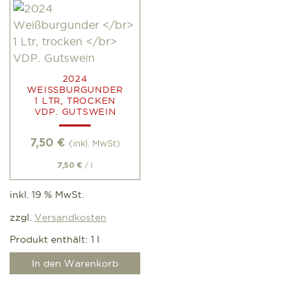
2024
WEISSBURGUNDER
1 LTR, TROCKEN
VDP. GUTSWEIN
7,50
€
(inkl. MwSt)
/
l
7,50
€
inkl. 19 % MwSt.
zzgl.
Versandkosten
Produkt enthält: 1
l
In den Warenkorb