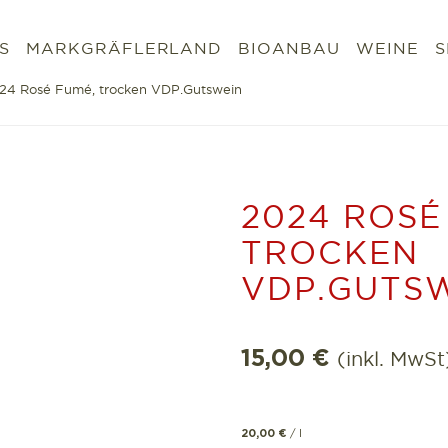
S
MARKGRÄFLERLAND
BIOANBAU
WEINE
S
24 Rosé Fumé, trocken VDP.Gutswein
2024 ROSÉ
TROCKEN
VDP.GUTS
15,00
€
(inkl. MwSt
/
l
20,00
€