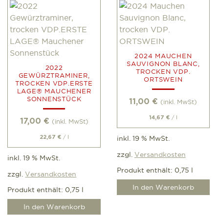
2024 MAUCHEN
SAUVIGNON BLANC,
2022
TROCKEN VDP.
GEWÜRZTRAMINER,
ORTSWEIN
TROCKEN VDP.ERSTE
LAGE® MAUCHENER
SONNENSTÜCK
11,00
€
(inkl. MwSt)
/
l
14,67
€
17,00
€
(inkl. MwSt)
/
l
22,67
€
inkl. 19 % MwSt.
zzgl.
Versandkosten
inkl. 19 % MwSt.
Produkt enthält: 0,75
l
zzgl.
Versandkosten
In den Warenkorb
Produkt enthält: 0,75
l
In den Warenkorb