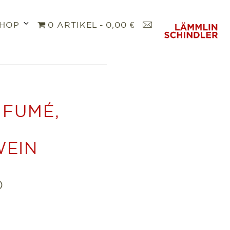
Untermenü
K
HOP
0 ARTIKEL
0,00 €
öffnen
O
N
T
A
K
T
 FUMÉ,
WEIN
)