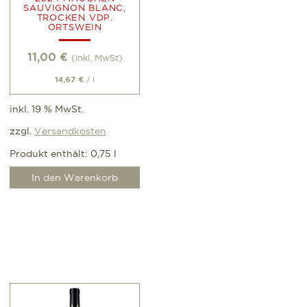
SAUVIGNON BLANC,
TROCKEN VDP.
ORTSWEIN
11,00
€
(inkl. MwSt)
/
l
14,67
€
inkl. 19 % MwSt.
zzgl.
Versandkosten
Produkt enthält: 0,75
l
In den Warenkorb