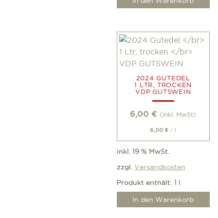
In den Warenkorb
2024 GUTEDEL
1 LTR, TROCKEN
VDP.GUTSWEIN
6,00
€
(inkl. MwSt)
/
l
6,00
€
inkl. 19 % MwSt.
zzgl.
Versandkosten
Produkt enthält: 1
l
In den Warenkorb