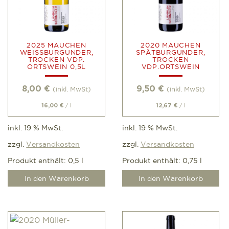
2025 MAUCHEN
2020 MAUCHEN
WEISSBURGUNDER, T
SPÄTBURGUNDER,
ROCKEN VDP. O
TROCKEN
RTSWEIN 0,5L
VDP.ORTSWEIN
8,00
€
9,50
€
(inkl. MwSt)
(inkl. MwSt)
/
l
/
l
16,00
€
12,67
€
inkl. 19 % MwSt.
inkl. 19 % MwSt.
zzgl.
Versandkosten
zzgl.
Versandkosten
Produkt enthält: 0,5
l
Produkt enthält: 0,75
l
In den Warenkorb
In den Warenkorb