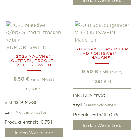
In den Warenkorb
2018 SPÄTBURGUNDER
VDP.ORTSWEIN –
2025 MAUCHEN
MAUCHEN
GUTEDEL, TROCKEN
VDP.ORTSWEIN
9,50
€
(inkl. MwSt)
8,50
€
(inkl. MwSt)
/
l
12,67
€
/
l
11,33
€
inkl. 19 % MwSt.
inkl. 19 % MwSt.
zzgl.
Versandkosten
zzgl.
Versandkosten
Produkt enthält: 0,75
l
Produkt enthält: 0,75
l
In den Warenkorb
In den Warenkorb