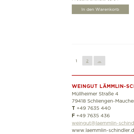
In den Warenkorb
1
2
→
WEINGUT LÄMMLIN-SC
Müllheimer Straße 4
79418 Schliengen-Mauche
+49 7635 440
T
+49 7635 436
F
weingut@laemmlin-schind
www.laemmlin-schindler.