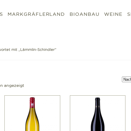
S
MARKGRÄFLERLAND
BIOANBAU
WEINE
S
ortet mit „Lämmlin-Schindler“
Nach
en angezeigt
Aktualität
sortiert