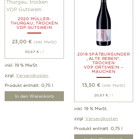
2020 MÜLLER-
THURGAU, TROCKEN
VDP.GUTSWEIN
23,00
€
(inkl. MwSt)
/
l
30,67
€
2019 SPÄTBURGUNDER
„ALTE REBEN“,
TROCKEN
inkl. 19 % MwSt.
VDP.ORTSWEIN –
MAUCHEN
zzgl.
Versandkosten
15,50
€
Produkt enthält: 0,75
l
(inkl. MwSt)
/
l
20,67
€
In den Warenkorb
inkl. 19 % MwSt.
zzgl.
Versandkosten
Produkt enthält: 0,75
l