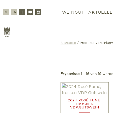
Zum
Inhalt
Deutsch
Englisch
Facebook
Youtube
Instagram
WEINGUT
AKTUELLE
springen
VDP
Startseite
/ Produkte verschlagw
Ergebnisse 1 – 16 von 19 werd
2024 ROSÉ FUMÉ,
TROCKEN
VDP.GUTSWEIN