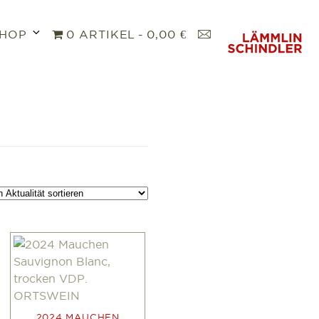
Untermenü
K
HOP
0 ARTIKEL
0,00 €
öffnen
O
N
T
A
K
T
2024 MAUCHEN