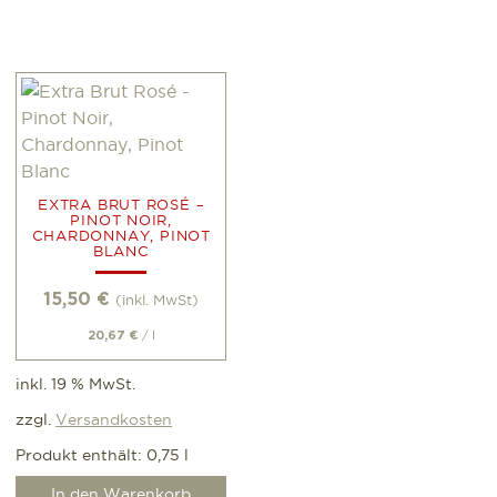
EXTRA BRUT ROSÉ –
PINOT NOIR,
CHARDONNAY, PINOT
BLANC
15,50
€
(inkl. MwSt)
/
l
20,67
€
inkl. 19 % MwSt.
zzgl.
Versandkosten
Produkt enthält: 0,75
l
In den Warenkorb