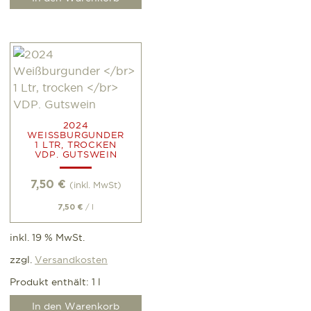
2024
WEISSBURGUNDER
1 LTR, TROCKEN
VDP. GUTSWEIN
7,50
€
(inkl. MwSt)
/
l
7,50
€
inkl. 19 % MwSt.
zzgl.
Versandkosten
Produkt enthält: 1
l
In den Warenkorb