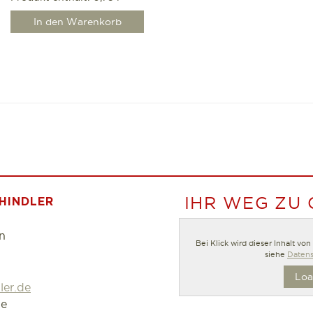
In den Warenkorb
IHR WEG ZU
HINDLER
n
Bei Klick wird dieser Inhalt vo
siehe
Datens
Loa
ler.de
de