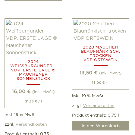
2020 MAUCHEN
BLAUFRÄNKISCH,
TROCKEN
VDP.ORTSWEIN
2024
WEISSBURGUNDER – V
DP. ERSTE LAGE ® M
13,50
€
(inkl. MwSt)
AUCHENER S
ONNENSTÜCK
/
l
18,00
€
16,00
€
(inkl. MwSt)
inkl. 19 % MwSt.
/
l
21,33
€
zzgl.
Versandkosten
inkl. 19 % MwSt.
Produkt enthält: 0,75
l
zzgl.
Versandkosten
In den Warenkorb
Produkt enthält: 0,75
l