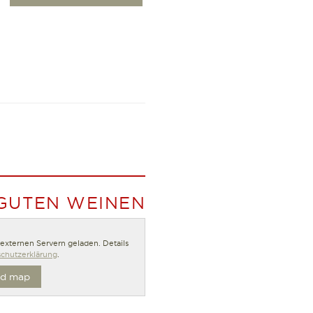
 GUTEN WEINEN
n externen Servern geladen. Details
chutzerklärung
.
d map