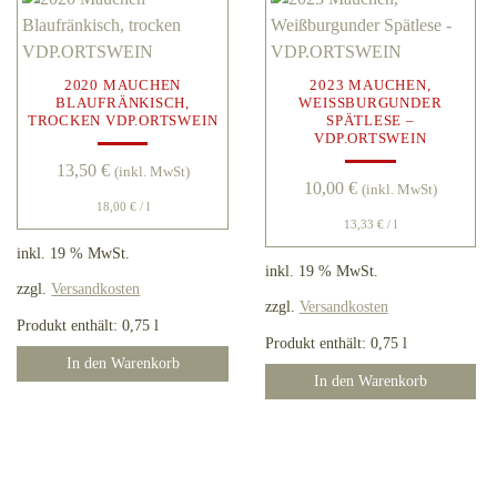
2020 MAUCHEN
2023 MAUCHEN,
BLAUFRÄNKISCH,
WEISSBURGUNDER S
TROCKEN VDP.ORTSWEIN
PÄTLESE – V
DP.ORTSWEIN
13,50
€
(inkl. MwSt)
10,00
€
(inkl. MwSt)
18,00
€
/
l
13,33
€
/
l
inkl. 19 % MwSt.
inkl. 19 % MwSt.
zzgl.
Versandkosten
zzgl.
Versandkosten
Produkt enthält: 0,75
l
Produkt enthält: 0,75
l
In den Warenkorb
In den Warenkorb