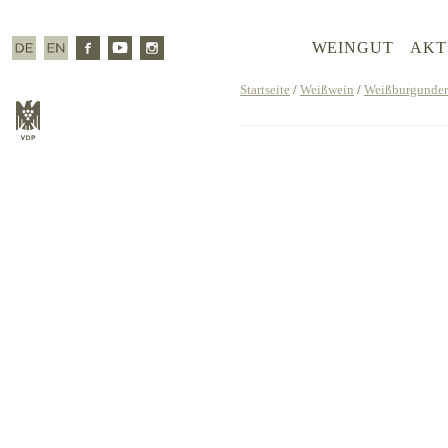
Zum
Inhalt
Deutsch
Englisch
Facebook
Youtube
Instagram
WEINGUT
AKT
springen
Startseite
/
Weißwein
/
Weißburgunder
VDP