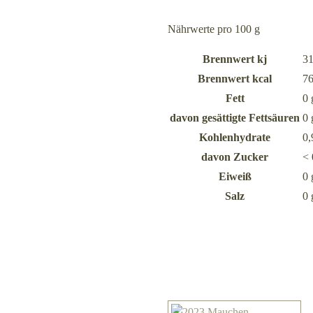
Nährwerte pro 100 g
Brennwert kj
3
Brennwert kcal
7
Fett
0
davon
gesättigte Fettsäuren
0
Kohlenhydrate
0,
davon
Zucker
< 
Eiweiß
0
Salz
0