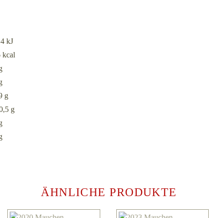
14
kJ
6
kcal
g
g
9
g
0,5
g
g
g
ÄHNLICHE PRODUKTE