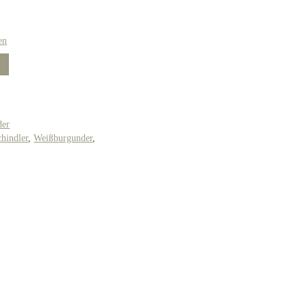
en
der
hindler
,
Weißburgunder
,